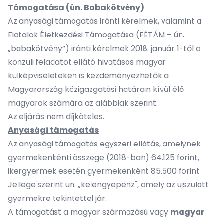
Támogatása (ún. Babakötvény)
Az anyasági támogatás iránti kérelmek, valamint a
Fiatalok Életkezdési Támogatása (FÉTÁM – ún.
„babakötvény”) iránti kérelmek 2018. január 1-től a
konzuli feladatot ellátó hivatásos magyar
külképviseleteken is kezdeményezhetők a
Magyarország közigazgatási határain kívül élő
magyarok számára az alábbiak szerint.
Az eljárás nem díjköteles.
Anyasági támogatás
Az anyasági támogatás egyszeri ellátás, amelynek
gyermekenkénti összege (2018-ban) 64.125 forint,
ikergyermek esetén gyermekenként 85.500 forint.
Jellege szerint ún. „kelengyepénz", amely az újszülött
gyermekre tekintettel jár.
A támogatást a magyar származású vagy
magyar