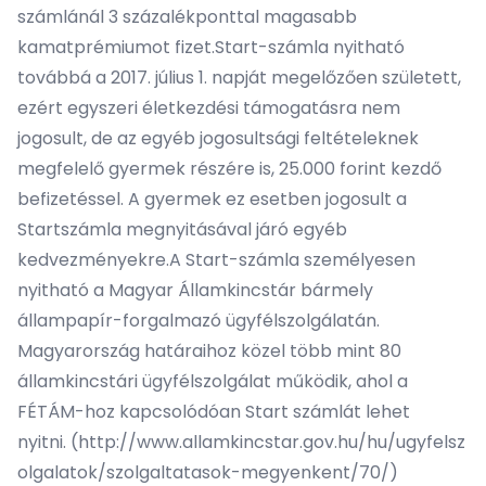
számlánál 3 százalékponttal magasabb
kamatprémiumot fizet.Start-számla nyitható
továbbá a 2017. július 1. napját megelőzően született,
ezért egyszeri életkezdési támogatásra nem
jogosult, de az egyéb jogosultsági feltételeknek
megfelelő gyermek részére is, 25.000 forint kezdő
befizetéssel. A gyermek ez esetben jogosult a
Startszámla megnyitásával járó egyéb
kedvezményekre.A Start-számla személyesen
nyitható a Magyar Államkincstár bármely
állampapír-forgalmazó ügyfélszolgálatán.
Magyarország határaihoz közel több mint 80
államkincstári ügyfélszolgálat működik, ahol a
FÉTÁM-hoz kapcsolódóan Start számlát lehet
nyitni. (
http://www.allamkincstar.gov.hu/hu/ugyfelsz
olgalatok/szolgaltatasok-megyenkent/70/
)