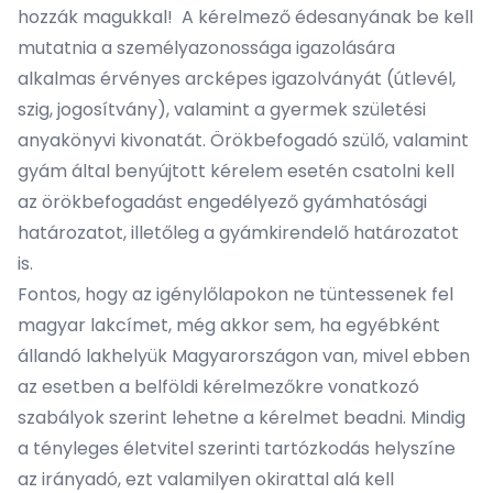
hozzák magukkal! A kérelmező édesanyának be kell
mutatnia a személyazonossága igazolására
alkalmas érvényes arcképes igazolványát (útlevél,
szig, jogosítvány), valamint a gyermek születési
anyakönyvi kivonatát. Örökbefogadó szülő, valamint
gyám által benyújtott kérelem esetén csatolni kell
az örökbefogadást engedélyező gyámhatósági
határozatot, illetőleg a gyámkirendelő határozatot
is.
Fontos, hogy az igénylőlapokon ne tüntessenek fel
magyar lakcímet, még akkor sem, ha egyébként
állandó lakhelyük Magyarországon van, mivel ebben
az esetben a belföldi kérelmezőkre vonatkozó
szabályok szerint lehetne a kérelmet beadni. Mindig
a tényleges életvitel szerinti tartózkodás helyszíne
az irányadó, ezt valamilyen okirattal alá kell