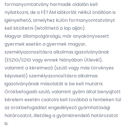
formanyomtatvány harmadik oldalán kell
nyilatkozni, de a FÉTÁM időkorlát nélkül önállóan is
igényelhető, amelyhez külön formanyomtatványt
kell kitöltetni (letölthető a lap alján).
Magyar állampolgárságú, már anyakönyvezett
gyermek esetén a gyermek magyar,
személyazonosításra alkalmas igazolványának
(ESZIG/SZIG vagy ennek hiányában Útlevél),
valamint a kérelmező (szülő vagy más törvényes
képviselő) személyazonosításra alkalmas
igazolványának másolatát is be kell mutatni.
Örökbefogadó szülő, valamint gyám által benyújtott
kérelem esetén csatolni kell továbbá a fentieken túl
az örökbefogadást engedélyező gyámhatósági
határozatot, illetőleg a gyámkirendelő határozatot
is.