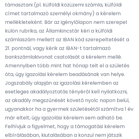
támasztani (pl. külföldi közüzemi számla, külföldi
címet tartalmazó személyi okmány) a kérelem
mellékleteként. Bár az igénylőlapon nem szerepel
külön rubrika, az Államkincstár kéri a külföldi
számlaszám mellett az IBAN kód szerepeltetését a
21. pontnál, vagy kérik az IBAN-t tartalmazó
bankszámlakivonat csatolását a kérelem mellé.
Amennyiben több mint hat hónap telt el a születés
óta, úgy igazolási kérelem beadásának van helye.
Jogszabály alapján az igazolási kérelemben az
esetleges akadályoztatás tényéről kell nyilatkozni,
az akadály megszűnését követő nyolc napon belül,
ugyanakkor ha a gyermek születésétől számítva 1 év
már eltelt, úgy igazolási kérelem sem adható be.
Felhívjuk a figyelmet, hogy a támogatási kérelem
elbírálásában, kiutalásában a konzul nem játszik