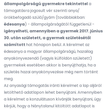
állampolgárságú gyermekre tekintettel
a
támogatásra jogosult vér szerinti anya/
örökbefogadó szülő/gyám (továbbiakban:
édesanya
) - állampolgárságától függetlenül -
igényelheti, amennyiben a gyermek 2017. június
30. után született, a gyermek születésétől
számított
hat hónapon belül. A kérelmet az
édesanya a magyar állampolgárságú, hazailag
anyakönyvezendő (vagyis külföldön született)
gyermekek esetében akkor is benyújthatja, ha a
születés hazai anyakönyvezése még nem történt
meg.
Az anyasági támogatás iránti kérelmet a lap aljáról
letölthető adatlapon lehet benyújtani. Amennyiben
a kérelmet a konzulátuson kívánják benyújtani, úgy
kérjük, hogy a hiánytalanul kitöltött adatlapot is