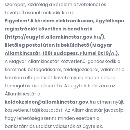
szerepet, kizárólag a kérelem átvételénél és
továbbításánál működik közre.
Figyelem! A kérelem elektronikusan, ügyfélkapu
regisztrációt követően is beadható
(
https://eugyfel.allamkincstar.gov.hu/
),
illetőleg postai úton is beküldhető (Magyar
Államkincstár, 1081 Budapest, Fiumei út 19/A.).
A Magyar Államkincstár közvetlenül gondoskodik a
kérelmek befogadásáról, feldolgozásáról, valamint a
kérelem elfogadását követő nyolc napon belül a
támogatás kiutalásáról is. Az ügyfelek részére az
Államkincstár a
koldokzsinor@allamkincstar.gov.hu
címen nyújt
közvetlenül tájékoztatást. Az Államkincstár javasolja,
hogy lehetőség szerint minden esetben a
bankszámlás utalást válasszák az ügyfelek.