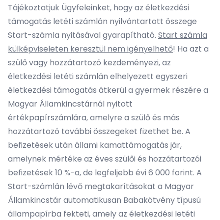
Tájékoztatjuk Ügyfeleinket, hogy az életkezdési
támogatás letéti számlán nyilvántartott összege
Start-számla nyitásával gyarapítható.
Start számla
külképviseleten keresztül nem igényelhető
! Ha azt a
szülő vagy hozzátartozó kezdeményezi, az
életkezdési letéti számlán elhelyezett egyszeri
életkezdési támogatás átkerül a gyermek részére a
Magyar Államkincstárnál nyitott
értékpapírszámlára, amelyre a szülő és más
hozzátartozó további összegeket fizethet be. A
befizetések után állami kamattámogatás jár,
amelynek mértéke az éves szülői és hozzátartozói
befizetések 10 %-a, de legfeljebb évi 6 000 forint. A
Start-számlán lévő megtakarításokat a Magyar
Államkincstár automatikusan Babakötvény típusú
állampapírba fekteti, amely az életkezdési letéti