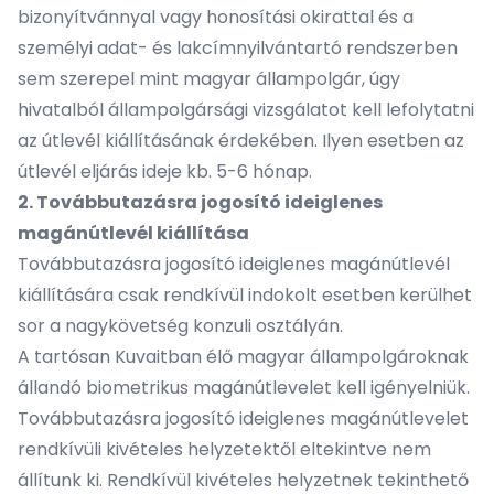
bizonyítvánnyal vagy honosítási okirattal és a
személyi adat- és lakcímnyilvántartó rendszerben
sem szerepel mint magyar állampolgár, úgy
hivatalból állampolgársági vizsgálatot kell lefolytatni
az útlevél kiállításának érdekében. Ilyen esetben az
útlevél eljárás ideje kb. 5-6 hónap.
2. Továbbutazásra jogosító ideiglenes
magánútlevél kiállítása
Továbbutazásra jogosító ideiglenes magánútlevél
kiállítására csak rendkívül indokolt esetben kerülhet
sor a nagykövetség konzuli osztályán.
A tartósan Kuvaitban élő magyar állampolgároknak
állandó biometrikus magánútlevelet kell igényelniük.
Továbbutazásra jogosító ideiglenes magánútlevelet
rendkívüli kivételes helyzetektől eltekintve nem
állítunk ki. Rendkívül kivételes helyzetnek tekinthető