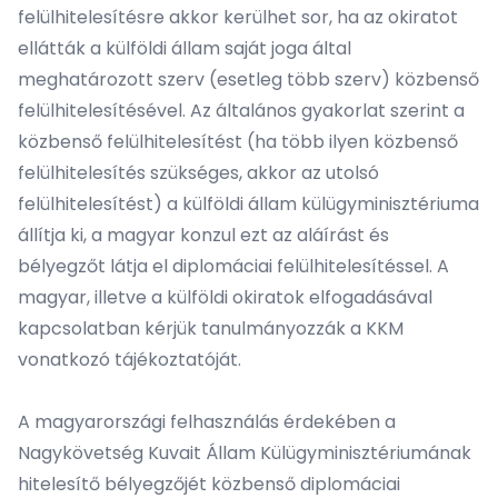
felülhitelesítésre akkor kerülhet sor, ha az okiratot
ellátták a külföldi állam saját joga által
meghatározott szerv (esetleg több szerv) közbenső
felülhitelesítésével. Az általános gyakorlat szerint a
közbenső felülhitelesítést (ha több ilyen közbenső
felülhitelesítés szükséges, akkor az utolsó
felülhitelesítést) a külföldi állam külügyminisztériuma
állítja ki, a magyar konzul ezt az aláírást és
bélyegzőt látja el diplomáciai felülhitelesítéssel. A
magyar, illetve a külföldi okiratok elfogadásával
kapcsolatban kérjük tanulmányozzák a KKM
vonatkozó tájékoztatóját.
A magyarországi felhasználás érdekében a
Nagykövetség Kuvait Állam Külügyminisztériumának
hitelesítő bélyegzőjét közbenső diplomáciai