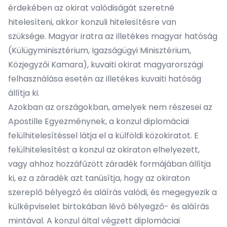
érdekében az okirat valódiságát szeretné
hitelesíteni, akkor konzuli hitelesítésre van
szüksége. Magyar iratra az illetékes magyar hatóság
(Külügyminisztérium, Igazságügyi Minisztérium,
Közjegyzői Kamara), kuvaiti okirat magyarországi
felhasználása esetén az illetékes kuvaiti hatóság
állítja ki.
Azokban az országokban, amelyek nem részesei az
Apostille Egyezménynek, a konzul diplomáciai
felülhitelesítéssel látja el a külföldi közokiratot. E
felülhitelesítést a konzul az okiraton elhelyezett,
vagy ahhoz hozzáfűzött záradék formájában állítja
ki, ez a záradék azt tanúsítja, hogy az okiraton
szereplő bélyegző és aláírás valódi, és megegyezik a
külképviselet birtokában lévő bélyegző- és aláírás
mintával. A konzul által végzett diplomáciai