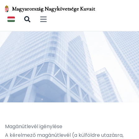
Magyarország Nagykövetsége Kuvait
Open main menu
Magánútlevél igénylése
A kérelmező magánútlevél (a külföldre utazásra,