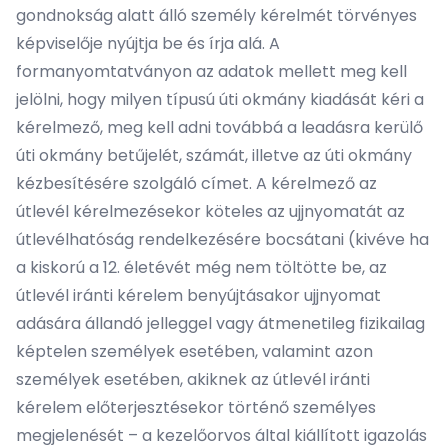
gondnokság alatt álló személy kérelmét törvényes
képviselője nyújtja be és írja alá. A
formanyomtatványon az adatok mellett meg kell
jelölni, hogy milyen típusú úti okmány kiadását kéri a
kérelmező, meg kell adni továbbá a leadásra kerülő
úti okmány betűjelét, számát, illetve az úti okmány
kézbesítésére szolgáló címet. A kérelmező az
útlevél kérelmezésekor köteles az ujjnyomatát az
útlevélhatóság rendelkezésére bocsátani (kivéve ha
a kiskorú a 12. életévét még nem töltötte be, az
útlevél iránti kérelem benyújtásakor ujjnyomat
adására állandó jelleggel vagy átmenetileg fizikailag
képtelen személyek esetében, valamint azon
személyek esetében, akiknek az útlevél iránti
kérelem előterjesztésekor történő személyes
megjelenését – a kezelőorvos által kiállított igazolás