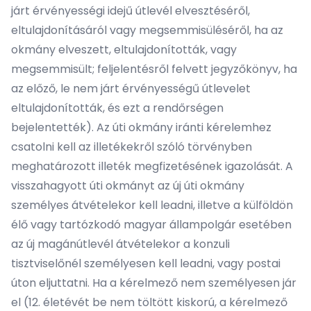
járt érvényességi idejű útlevél elvesztéséről,
eltulajdonításáról vagy megsemmisüléséről, ha az
okmány elveszett, eltulajdonították, vagy
megsemmisült; feljelentésről felvett jegyzőkönyv, ha
az előző, le nem járt érvényességű útlevelet
eltulajdonították, és ezt a rendőrségen
bejelentették). Az úti okmány iránti kérelemhez
csatolni kell az illetékekről szóló törvényben
meghatározott illeték megfizetésének igazolását. A
visszahagyott úti okmányt az új úti okmány
személyes átvételekor kell leadni, illetve a külföldön
élő vagy tartózkodó magyar állampolgár esetében
az új magánútlevél átvételekor a konzuli
tisztviselőnél személyesen kell leadni, vagy postai
úton eljuttatni. Ha a kérelmező nem személyesen jár
el (12. életévét be nem töltött kiskorú, a kérelmező