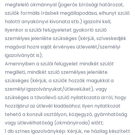
megfelelő okmánnyal (jogerős bírósági határozat,
szülők formális írásbeli megállapodása, elhunyt szülő
halotti anyakönyvi kivonata stb.) igazolni kell,
ilyenkor a szülői felügyeletet gyakorló szülő
személyes jelenléte szükséges (kérjük, szíveskedjék
magával hozni saját érvényes útlevelét/személyi
igazolványát is);
Amennyiben a szülői felügyelet mindkét szülőt
megilleti, mindkét szülő személyes jelenléte
szükséges (kérjük, a szülők hozzák magukkal a
személyi igazolványukat/útlevelüket), vagy
szükséges a távollevő
szülő nyilatkozata
arról, hogy
hozzájárul az útlevél kiadásához; ilyen nyilatkozat
tehető a konzuli osztályon, közjegyző, gyámhatóság
vagy útlevélhatóság (okmányiroda) előtt;
1 db színes igazolványkép: Kérjük, ne házilag készített