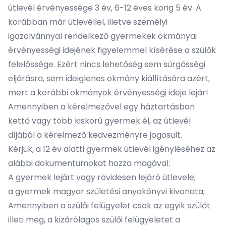
útlevél érvényessége 3 év, 6-12 éves korig 5 év. A
korábban már útlevéllel, illetve személyi
igazolvánnyal rendelkező gyermekek okmányai
érvényességi idejének figyelemmel kísérése a szülők
felelőssége. Ezért nincs lehetőség sem sürgősségi
eljárásra, sem ideiglenes okmány kiállítására azért,
mert a korábbi okmányok érvényességi ideje lejár!
Amennyiben a kérelmezővel egy háztartásban
kettő vagy több kiskorú gyermek él, az útlevél
díjából a kérelmező kedvezményre jogosult.
Kérjük, a 12 év alatti gyermek útlevél igényléséhez az
alábbi dokumentumokat hozza magával:
A gyermek lejárt vagy rövidesen lejáró útlevele;
a gyermek magyar születési anyakönyvi kivonata;
Amennyiben a szülői felügyelet csak az egyik szülőt
illeti meg, a kizárólagos szülői felügyeletet a