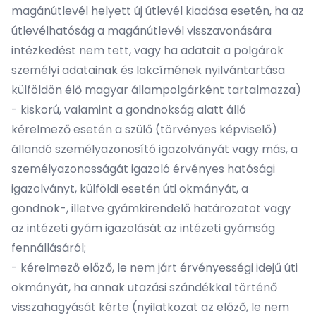
magánútlevél helyett új útlevél kiadása esetén, ha az
útlevélhatóság a magánútlevél visszavonására
intézkedést nem tett, vagy ha adatait a polgárok
személyi adatainak és lakcímének nyilvántartása
külföldön élő magyar állampolgárként tartalmazza)
- kiskorú, valamint a gondnokság alatt álló
kérelmező esetén a szülő (törvényes képviselő)
állandó személyazonosító igazolványát vagy más, a
személyazonosságát igazoló érvényes hatósági
igazolványt, külföldi esetén úti okmányát, a
gondnok-, illetve gyámkirendelő határozatot vagy
az intézeti gyám igazolását az intézeti gyámság
fennállásáról;
- kérelmező előző, le nem járt érvényességi idejű úti
okmányát, ha annak utazási szándékkal történő
visszahagyását kérte (nyilatkozat az előző, le nem