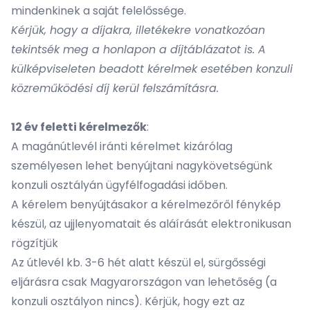
mindenkinek a saját felelőssége.
Kérjük, hogy a díjakra, illetékekre vonatkozóan
tekintsék meg a honlapon a díjtáblázatot is. A
külképviseleten beadott kérelmek esetében konzuli
közreműködési díj kerül felszámításra.
12 év feletti kérelmezők
:
A magánútlevél iránti kérelmet kizárólag
személyesen lehet benyújtani nagykövetségünk
konzuli osztályán ügyfélfogadási időben.
A kérelem benyújtásakor a kérelmezőről fénykép
készül, az ujjlenyomatait és aláírását elektronikusan
rögzítjük
Az útlevél kb. 3-6 hét alatt készül el, sürgősségi
eljárásra csak Magyarországon van lehetőség (a
konzuli osztályon nincs). Kérjük, hogy ezt az