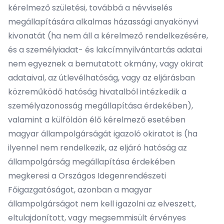
kérelmező születési, továbbá a névviselés
megállapítására alkalmas házassági anyakönyvi
kivonatát (ha nem áll a kérelmező rendelkezésére,
és a személyiadat- és lakcímnyilvántartás adatai
nem egyeznek a bemutatott okmány, vagy okirat
adataival, az útlevélhatóság, vagy az eljárásban
közreműködő hatóság hivatalból intézkedik a
személyazonosság megállapítása érdekében),
valamint a külföldön élő kérelmező esetében
magyar állampolgárságát igazoló okiratot is (ha
ilyennel nem rendelkezik, az eljáró hatóság az
állampolgárság megállapítása érdekében
megkeresi a Országos Idegenrendészeti
Főigazgatóságot, azonban a magyar
állampolgárságot nem kell igazolni az elveszett,
eltulajdonított, vagy megsemmisült érvényes