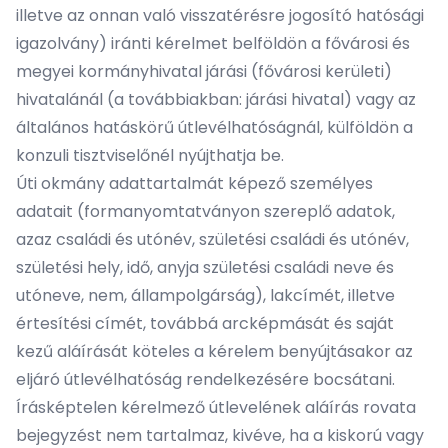
illetve az onnan való visszatérésre jogosító hatósági
igazolvány) iránti kérelmet belföldön a fővárosi és
megyei kormányhivatal járási (fővárosi kerületi)
hivatalánál (a továbbiakban: járási hivatal) vagy az
általános hatáskörű útlevélhatóságnál, külföldön a
konzuli tisztviselőnél nyújthatja be.
Úti okmány adattartalmát képező személyes
adatait (formanyomtatványon szereplő adatok,
azaz családi és utónév, születési családi és utónév,
születési hely, idő, anyja születési családi neve és
utóneve, nem, állampolgárság), lakcímét, illetve
értesítési címét, továbbá arcképmását és saját
kezű aláírását köteles a kérelem benyújtásakor az
eljáró útlevélhatóság rendelkezésére bocsátani.
Írásképtelen kérelmező útlevelének aláírás rovata
bejegyzést nem tartalmaz, kivéve, ha a kiskorú vagy