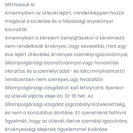
állíthassuk ki.
Amennyiben az útlevél lejárt, mindenképpen hozza
magával a születési és a házassági anyakönyvi
kivonatát.
Amennyiben a kérelem benyújtásakor a kérelmező
nem rendelkezik érvényes, vagy kevesebb, mint egy
éve lejárt útlevéllel, érvényes személyi igazolvánnyal,
állampolgársági bizonyítvánnyal vagy honosítási
okirattal, és a személyi adat- és lakcímnyilvántartó
rendszerben nem szerepel, úgy hivatalból
állampolgársági vizsgálatot kell lefolytatni. Ilyenkor
az útlevél eljárás ideje kb. 10-16 hét. Az
állampolgársági vizsgálat jogszabályi kötelezettség,
és nem a konzulátus döntése. Itt szeretnénk felhívni
figyelmét, hogy az útlevél, illetve személyi igazolvány
érvényességi idejének figyelemmel kísérése