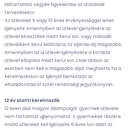
időtartamot vegyék figyelembe az utazásaik
tervezésekor.
Az útlevelet 5 vagy 10 éves érvényességgel lehet
igényelni. Amennyiben az útlevél igénylésére az
útlevél elvesztése miatt kerül sor, vagy második
útlevélként kerül kiállításra, az eljárási díj magasabb.
Amennyiben az új útlevél igénylésére a korábbi
útlevél ellopása miatt kerül sor, csak abban az
esetben nem kell a magasabb díjat megfizetni, ha a
kérelmezéskor az igénylő bemutatja az
eltulajdonításról szóló rendőrségi jegyzőkönyvet.
12 év alatti kérelmezők
:
12 éven aluli magyar állampolgár gyermek útlevele
nem tartalmaz ujjlenyomatot. A gyermekek részére
önálló útlevelet kell igényelni. 6 éves kor alatt az