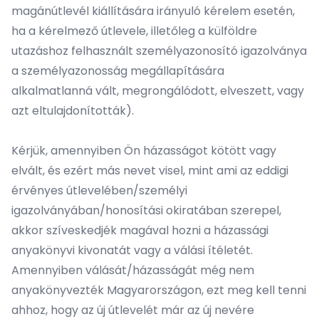
magánútlevél kiállítására irányuló kérelem esetén,
ha a kérelmező útlevele, illetőleg a külföldre
utazáshoz felhasznált személyazonosító igazolványa
a személyazonosság megállapítására
alkalmatlanná vált, megrongálódott, elveszett, vagy
azt eltulajdonították).
Kérjük, amennyiben Ön házasságot kötött vagy
elvált, és ezért más nevet visel, mint ami az eddigi
érvényes útlevelében/személyi
igazolványában/honosítási okiratában szerepel,
akkor szíveskedjék magával hozni a házassági
anyakönyvi kivonatát vagy a válási ítéletét.
Amennyiben válását/házasságát még nem
anyakönyvezték Magyarországon, ezt meg kell tenni
ahhoz, hogy az új útlevelét már az új nevére