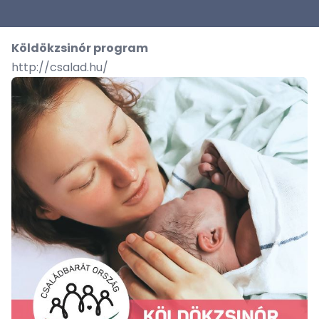
K
öldökzsinór program
http://csalad.hu/